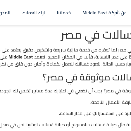
عن شركة Middle East
خدماتنا
اراء العملاء
المدو
الات في مصر
 مصر لما توفره من خدمة منزلية سريعة وتشخيص دقيق يعتمد على خبر
فظ على عمر الغسالة، فأنت في المكان الصحيح. تعتمد
Middle East
على 
ار حسب الحالة، لتعود غسالتك للعمل بكفاءة وأمان دون قلق من تكرار
الات موثوقة في مصر؟
قة في مصر؟ يجب أن تضعي في اعتباركِ عدة معايير تضمن لكِ الجودة
بقة الأعمال الناجحة.
لرد على استفساراتكِ على مدار الساعة.
ة مثل صيانة غسالات سامسونج أو صيانة غسالات توشيبا. نحن في ميدل 