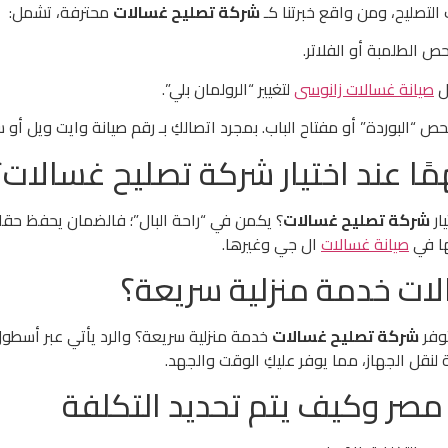
لتصليح، ومن واقع خبرتنا كـ
شركة تصليح غسالات
محترفة، تشمل:
حص الطلمبة أو الفلاتر.
ل
صيانة غسالات زانوسى
لتغيير “الرولمان بلي”.
“البوردة” أو مفتاح الباب. بمجرد اتصالكِ بـ رقم صيانة وايت ويل أو س
همًا عند اختيار شركة تصليح غسالات؟
ار
شركة تصليح غسالات
؟ يكمن في “راحة البال”؛ فالضمان يحفظ حقكِ
ها في
صيانة غسالات
ال جي وغيرها.
ات خدمة منزلية سريعة؟
توفر
شركة تصليح غسالات
خدمة منزلية سريعة؟ والرد يأتي عبر أسطول
نقل الجهاز، مما يوفر عليكِ الوقت والجهد.
مصر وكيف يتم تحديد التكلفة