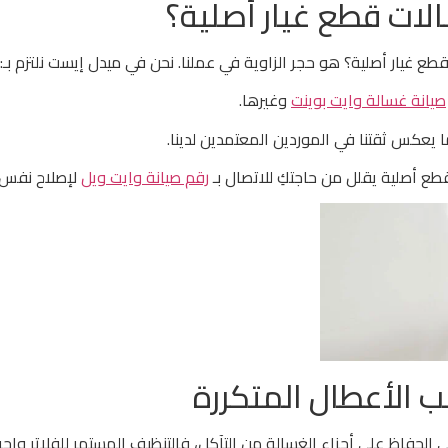
ات قطع غيار أصلية؟
طع غيار أصلية؟ هو حجر الزاوية في عملنا. نحن في ميدل إيست نلتزم بـ:
صيانة غسالة وايت بوينت
وغيرها.
يعكس ثقتنا في الموردين المعتمدين لدينا.
طع أصلية يقلل من حاجتكِ للاتصال بـ
رقم صيانة وايت ويل
لإصلاح نفس ا
ب الأعطال المتكررة
ي الحفاظ على أجزاء الغسالة من التآكل، فالتنظيف المستمر للفلاتر وإج