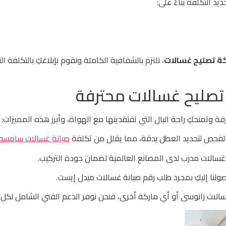
د التكلفة بناءً على:
ة تصليح غسالات
، نلتزم بالشفافية الكاملة ونقوم بإبلاغكِ بالتكلفة الت
تصليح غسالات محترفة
ة وتمنحكِ راحة البال التي تفتقدينها مع الهواة، وأبرز هذه المميزات:
لفحص لتحديد العطل بدقة، مما يقلل من تكلفة
صيانة غسالات سامسو
فني غسالات مدرب لدى المصانع العالمية لضمان جودة التركيب.
ولنا إليكِ بمجرد طلب رقم صيانة غسالات ميدل إيست.
الات زانوسى أو أي ماركة أخرى، فنحن نوفر الدعم الفني الشامل لكل ا