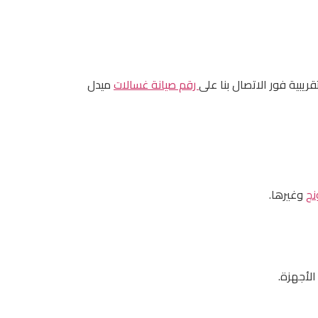
قريبية فور الاتصال بنا على
رقم صيانة غسالات
ميدل
نج
وغيرها.
لأجهزة.