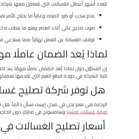
تتعدد أشهر أعطال الغسالات التي تتعامل معها شركات ا
عدم سحب أو طرد المياه: وغالباً ما يحتاج الأمر لف
صوت ضجيج عالي أثناء العصر: وهو ما يتطلب تدخ
توقف الغسالة عن العمل نهائياً: مما يستدعي فحص 
لماذا يُعد الضمان عاملًا م
إن التساؤل حول لماذا يُعد الضمان عاملًا مهمًا عند اختي
ثقة الشركة في جودة قطع الغيار التي تقدمها لعملائ
هل توفر شركة تصليح غسال
الإجابة هي نعم؛ نحن في ميدل إيست نسأل دائماً: هل 
صيانة غسالات توشيبا
وسامسونج في منزلكِ دون الحاجة ل
أسعار تصليح الغسالات في 