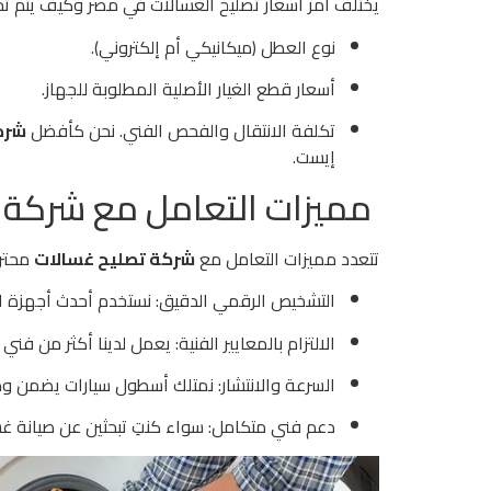
يختلف أمر أسعار تصليح الغسالات في مصر وكيف يتم تحدي
نوع العطل (ميكانيكي أم إلكتروني).
أسعار قطع الغيار الأصلية المطلوبة للجهاز.
تكلفة الانتقال والفحص الفني. نحن كأفضل
شرك
إيست.
مميزات التعامل مع شركة 
تتعدد مميزات التعامل مع
شركة تصليح غسالات
محترف
التشخيص الرقمي الدقيق: نستخدم أحدث أجهزة ا
الالتزام بالمعايير الفنية: يعمل لدينا أكثر من 
السرعة والانتشار: نمتلك أسطول سيارات يضمن وص
دعم فني متكامل: سواء كنتِ تبحثين عن صيانة غس