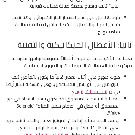
الباب” تالف ويحتاج لخدمة صيانة غسالات فورية.
كود UC: يدل على عدم استقرار التيار الكهربائي، وهنا ننصح
بفصل الجهاز والاتصال بـ الخط الساخن ل
صيانة غسالات
سامسونج
.
ثانياً: الأعطال الميكانيكية والتقنية
بعيداً عن الأكواد، قد تواجهين أعطالاً ملموسة نواجها بكثرة في
مركز صيانة الغسالات الاتوماتيك و الفوق اتوماتيك
:
صوت ضجيج عالي أثناء العصر: غالباً ما يكون ناتجاً عن تلف
“الرولمان بلي” أو تآكل المساعدين، وهي مشكلة تتكرر أيضاً
في
صيانة غسالات زانوسى
.
الغسالة لا تسحب المسحوق: قد يكون بسبب انسداد في درج
المسحوق أو عطل في “صمام سحب المياه” (Solenoid
Valve).
توقف الحلة فجأة: إذا كان الموتور يعمل والحلة ثابتة، فهذا
يعني انقطاع “السير”، وهو عطل بسيط يتوفر حله لدى
مهندسينا مثلما نوفر حلول
صيانة غسالة وايت بوينت
.