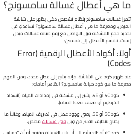
ما هي أعطال غسالة سامسونج؟
تتميز غسالات سامسونج بنظام تشخيص ذكي يظهر على شاشة
العرض، ومعرفة ما هي أعطال غسالة سامسونج؟ تساعدكِ في
تحديد حجم المشكلة قبل التواصل مع رقم صيانة غسالات ميدل
إيست. تنقسم الأعطال إلى قسمين:
أولاً: أكواد الأعطال الرقمية (Error
Codes)
عند ظهور كود على الشاشة، فإنه يشير إلى عطل محدد، ومن المهم
معرفة ما هو كود صيانة سامسونج؟ الظاهر أمامكِ:
كود 4C أو 4E: يشير إلى مشكلة في إمدادات المياه (انسداد
الخرطوم أو ضعف ضغط المياه).
كود 5C أو 5E: يعني وجود عطل في تصريف المياه، وغالباً ما
يحتاج لتنظيف الفلتر من قِبل
فني غسالات
مختص.
كود dC أو dE: يشير إلى أن باب الغسالة مفتوح أو أن “حساس