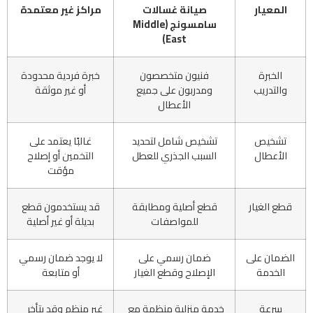
المعيار
صيانة غسالات
مراكز غير معتمدة
سامسونج (Middle
East)
الخبرة
فنيون متخصصون
خبرة فردية محدودة
والتدريب
ومدربون على جميع
أو غير موثقة
الأعطال
تشخيص
تشخيص شامل لتحديد
غالبًا يعتمد على
الأعطال
السبب الجذري للعطل
التخمين أو إصلاح
مؤقت
قطع الغيار
قطع أصلية ومطابقة
قد يستخدمون قطع
للمواصفات
بديلة أو غير أصلية
الضمان على
ضمان رسمي على
لا يوجد ضمان رسمي
الخدمة
الإصلاح وقطع الغيار
أو متابعة
سرعة
خدمة منزلية منظمة مع
غير منظم وقد يتأخر