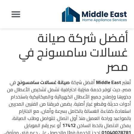
أفضل شركة صيانة
تواصل معنا
عن شركة Middle East
اراء العملاء
غسالات سامسونج في
مصر
تُعتبر
Middle East
أفضل شركة
صيانة غسالات سامسونج
في
مصر، حيث توفر خدمة منزلية احترافية تشمل تشخيص الأعطال من
جذورها وإصلاح جميع الأعطال الكهربائية والميكانيكية باستخدام
أدوات حديثة وقطع غيار أصلية. يضمن فريقنا من الفنيين المدربين
استعادة كفاءة الغسالة بالكامل بسرعة وأمان، مع الالتزام
بالمواعيد وراحة العميل منذ أول اتصال. للتواصل وطلب الصيانة،
يمكن الاتصال بالخط الساخن
17412
أو عبر رقم الموبايل
01040078781
لحجز الخدمة فورًا والحصول على دعم فني موثوق.