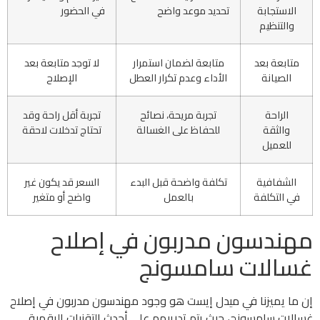
الاستجابة
تحديد موعد واضح
في الحضور
والتنظيم
متابعة بعد
متابعة لضمان استمرار
لا توجد متابعة بعد
الصيانة
الأداء وعدم تكرار العطل
الإصلاح
الراحة
تجربة مريحة، نصائح
تجربة أقل راحة وقد
والثقة
للحفاظ على الغسالة
تحتاج تدخلات لاحقة
للعميل
الشفافية
تكلفة واضحة قبل البدء
السعر قد يكون غير
في التكلفة
بالعمل
واضح أو متغير
مهندسون مدربون في إصلاح
غسالات سامسونج
إن ما يميزنا في ميدل إيست هو وجود مهندسون مدربون في إصلاح
غسالات سامسونج، حيث يتم تدريبهم على أحدث التقنيات الرقمية