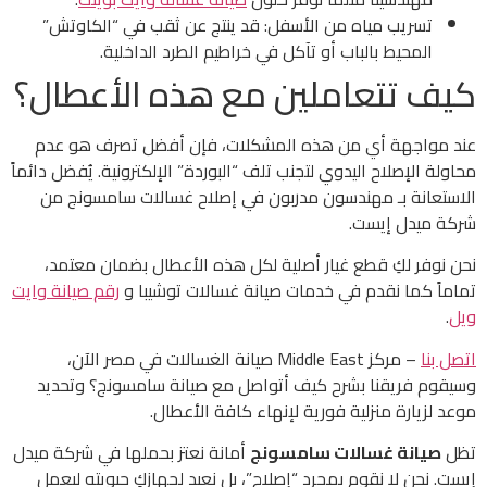
تسريب مياه من الأسفل: قد ينتج عن ثقب في “الكاوتش”
المحيط بالباب أو تآكل في خراطيم الطرد الداخلية.
كيف تتعاملين مع هذه الأعطال؟
عند مواجهة أي من هذه المشكلات، فإن أفضل تصرف هو عدم
محاولة الإصلاح اليدوي لتجنب تلف “البوردة” الإلكترونية. يُفضل دائماً
الاستعانة بـ مهندسون مدربون في إصلاح غسالات سامسونج من
شركة ميدل إيست.
نحن نوفر لكِ قطع غيار أصلية لكل هذه الأعطال بضمان معتمد،
تماماً كما نقدم في خدمات صيانة غسالات توشيبا و
رقم صيانة وايت
ويل
.
اتصل بنا
– مركز Middle East صيانة الغسالات في مصر الآن،
وسيقوم فريقنا بشرح كيف أتواصل مع صيانة سامسونج؟ وتحديد
موعد لزيارة منزلية فورية لإنهاء كافة الأعطال.
تظل
صيانة غسالات سامسونج
أمانة نعتز بحملها في شركة ميدل
إيست. نحن لا نقوم بمجرد “إصلاح”، بل نعيد لجهازكِ حيويته ليعمل