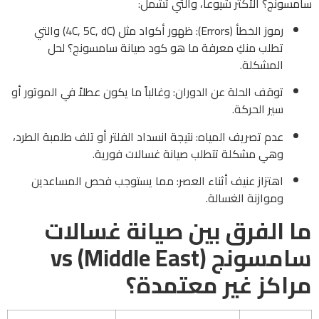
سامسونج؟ الأكثر شيوعاً، والتي تشمل:
رموز الخطأ (Errors): ظهور أكواد مثل (4C, 5C, dC) والتي
تطلب منكِ معرفة ما هو كود صيانة سامسونج؟ لحل
المشكلة.
توقف الحلة عن الدوران: وغالباً ما يكون عطلاً في الموتور أو
سير الحركة.
عدم تصريف المياه: نتيجة انسداد الفلتر أو تلف طلمبة الطرد،
وهي مشكلة تتطلب صيانة غسالات فورية.
اهتزاز عنيف أثناء العصر: مما يستوجب فحص المساعدين
وموازنة الغسالة.
ما الفرق بين صيانة غسالات
سامسونج (Middle East) vs
مراكز غير معتمدة؟