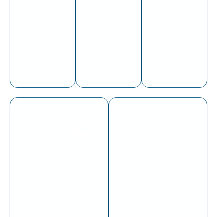
على مدار 24
خدمة عاجلة
أفضل الخبراء
ساعة.
تصل إليكم
واستبدال
خلال ساعات
القطع التالفة
قليلة من
بقطع غيار
الاتصال.
أصلية مع
شهادة ضمان.
تغطية شاملة
الراحة في
لجميع
منزلكم
الماركات
لا حاجة لنقل الأجهزة:
نخدمكم في المنزل بكل
نتمتع بخبرة واسعة في