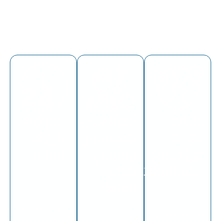
لماذا تختارون ميديل
إيست؟
صيانة
مهندسين
دعم فني
فورية
معتمدون
على مدار
في جميع
وضمان
الساعة
المحافظات
قطع
متاحون على
للاستشارات
أصلية
فريقنا موزع
الفنية وحجز
في كافة أنحاء
نضمن لكم
مواعيد الصيانة
مصر لتقديم
العمل مع