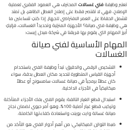
تعتبر وظيفة
فني غسالات
المحترف هي العمود الفقري لعملية
الإصلاح، فهي لا تقتصر فقط على إصلاح العطل الظاهر، بل تمتد
لتشمل الحفاظ على العمر الافتراضي للجهاز. إذا كنتِ تتساءلين ما
هي وظيفة فني صيانة؟ الأجهزة المنزلية وتحديداً الغسالات، فإليكِ
أبرز المهام التي يقوم بها فريقنا في شركة ميدل إيست:
المهام الأساسية لفني صيانة
الغسالات
التشخيص الرقمي والدقيق: تبدأ وظيفة الفني باستخدام
أجهزة القياس المتطورة لتحديد مكان العطل بدقة، سواء
كان عطلاً برمجياً في صيانة غسالات سامسونج أو عطلاً
ميكانيكياً في الأجزاء الداخلية.
استبدال قطع الغيار التالفة: يقوم الفني بفك الأجزاء المتآكلة
وتركيب قطع غيار أصلية 100%، وهو أمر حيوي لضمان نجاح
صيانة غسالة وايت بوينت واستعادة كفاءتها الكاملة.
ضبط التوازن الميكانيكي: من أهم أدوار الفني هو التأكد من