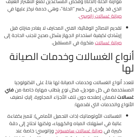
موازنة الحلة (الدلة) وفحص المساعدين لمنع الاهتزاز العنيف
الذي قد يؤدي إلى كسر “الحلة”، وهي خدمة نركز عليها في
صيانة غسالات زانوسى
.
تقديم النصائح الوقائية: الفني المحترف لا يغادر منزلكِ قبل
إرشادكِ لكيفية استخدام الجهاز بشكل صحيح لتجنب الحاجة إلى
صيانة غسالات
متكررة في المستقبل.
أنواع الغسالات وخدمات الصيانة
لها
تتعدد أنواع الغسالات وخدمات الصيانة لها بناءً على التكنولوجيا
المستخدمة في كل موديل، فكل نوع يتطلب مهارة خاصة من
فني
غسالات
لضمان إصلاحه دون تلف الأجزاء المجاورة. إليكِ تصنيف
الأنواع والخدمات التي نقدمها:
الغسالات الأوتوماتيك (ذات التحميل الأمامي): تتميز بكفاءة
عالية في استهلاك المياه والكهرباء، ولكنها تحتاج إلى دقة
كبيرة في
صيانة غسالات سامسونج
وزانوسي؛ خاصة عند