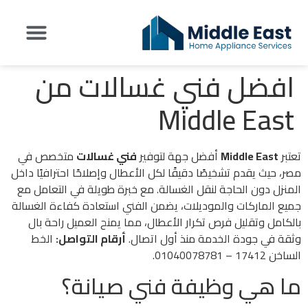
افضل فني غسالات من
تواصل معنا
عن شركة Middle East
اراء العملاء
Middle East
تعتبر
Middle East
أفضل جهة لتوفير
فني غسالات
متخصص في
مصر، حيث يقدم تشخيصًا دقيقًا لكل الأعطال وإصلاحًا احترافيًا داخل
المنزل دون الحاجة لنقل الغسالة. مع خبرة طويلة في التعامل مع
جميع الماركات والموديلات، يضمن الفني استعادة كفاءة الغسالة
بالكامل وتقليل فرص تكرار الأعطال، مما يمنح العميل راحة بال
وثقة في جودة الخدمة منذ أول اتصال.
أرقام التواصل:
الخط
الساخن 17412 – 01040078781.
ما هي وظيفة فني صيانة؟