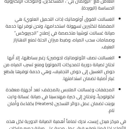
التعامل مع “الرولمان بلي”، المساعدين، واللوحات الإلكترونية
الحساسة (البوردة).
الغسالات الفوق أوتوماتيك (ذات التحميل العلوي): هي
المفضلة للكثيرين لسهولة استخدامها، ونحن نوفر لها خدمة
صيانة غسالات توشيبا متخصصة في إصلاح “الجيربوكس”
وصمامات سحب المياه، وضبط ميزان الحلة لمنع الاهتزاز
العنيف.
الغسالات نصف الأوتوماتيك (حوضين): رغم بساطتها، إلا أنها
تحتاج لصيانة دورية للمحركات (الموتور) ومنع تسرب المياه من
حوض الغسيل إلى حوض التجفيف، وهي خدمة نوفرها بقطع
غيار أصلية لضمان استدامتها.
المجففات وغسالات الملابس بالمجفف: تعد أجهزة معقدة
تكنولوجياً، وتحتاج إلى خبرة مهندسينا في صيانة غسالة وايت
بوينت لضمان عمل دوائر التسخين (Heaters) بكفاءة وأمان
تام.
في مركز ميدل إيست، ندرك تماماً أهمية الصيانة الدورية لكل هذه
الأنواع؛ لذا قمنا بتوفير فرق عمل مدربة على صيانة جميع ماركات