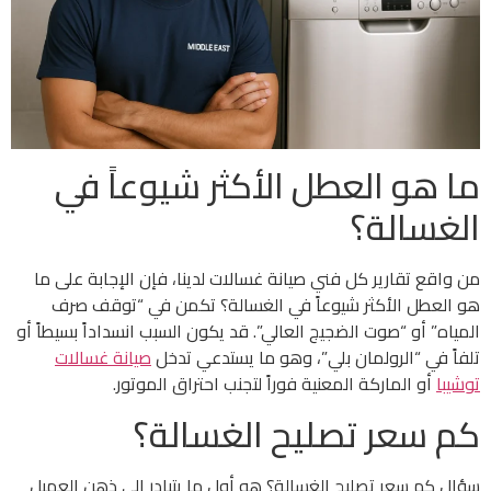
ما هو العطل الأكثر شيوعاً في
الغسالة؟
من واقع تقارير كل فني صيانة غسالات لدينا، فإن الإجابة على ما
هو العطل الأكثر شيوعاً في الغسالة؟ تكمن في “توقف صرف
المياه” أو “صوت الضجيج العالي”. قد يكون السبب انسداداً بسيطاً أو
تلفاً في “الرولمان بلي”، وهو ما يستدعي تدخل
صيانة غسالات
توشيبا
أو الماركة المعنية فوراً لتجنب احتراق الموتور.
كم سعر تصليح الغسالة؟
سؤال كم سعر تصليح الغسالة؟ هو أول ما يتبادر إلى ذهن العميل