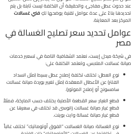
عند حدوث عطل مفاجئ، والحقيقة أن التكلفة ليست ثابتة بل يتم
تحديدها بناءً على عدة عوامل تقنية يوضحها لكِ
فني غسالات
المركز بعد المعاينة.
عوامل تحديد سعر تصليح الغسالة في
مصر
في شركة ميدل إيست، نعتمد الشفافية التامة في تسعير خدمات
صيانة غسالات الملابس، وتعتمد التكلفة على:
نوع العطل: تختلف تكلفة إصلاح عطل بسيط (مثل انسداد
الفلتر) عن الأعطال المعقدة (مثل تغيير بوردة صيانة غسالات
سامسونج أو إصلاح الموتور).
قطع الغيار: سعر القطعة الأصلية يختلف حسب الماركة، فمثلاً
قطع غيار صيانة غسالات زانوسى قد تختلف في سعرها عن
قطع غيار صيانة غسالة وايت بوينت.
نوع الغسالة: صيانة الغسالات “الفوق أوتوماتيك” تختلف غالباً
في تكلفتها عن الغسالات “الأوتوماتيك” ذات الفتحة