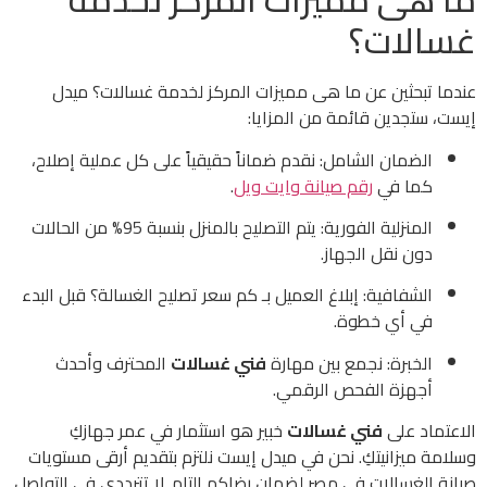
غسالات؟
عندما تبحثين عن ما هى مميزات المركز لخدمة غسالات؟ ميدل
إيست، ستجدين قائمة من المزايا:
الضمان الشامل: نقدم ضماناً حقيقياً على كل عملية إصلاح،
كما في
رقم صيانة وايت ويل
.
المنزلية الفورية: يتم التصليح بالمنزل بنسبة 95% من الحالات
دون نقل الجهاز.
الشفافية: إبلاغ العميل بـ كم سعر تصليح الغسالة؟ قبل البدء
في أي خطوة.
الخبرة: نجمع بين مهارة
فني غسالات
المحترف وأحدث
أجهزة الفحص الرقمي.
الاعتماد على
فني غسالات
خبير هو استثمار في عمر جهازكِ
وسلامة ميزانيتكِ. نحن في ميدل إيست نلتزم بتقديم أرقى مستويات
صيانة الغسالات في مصر لضمان رضاكم التام. لا تترددي في التواصل