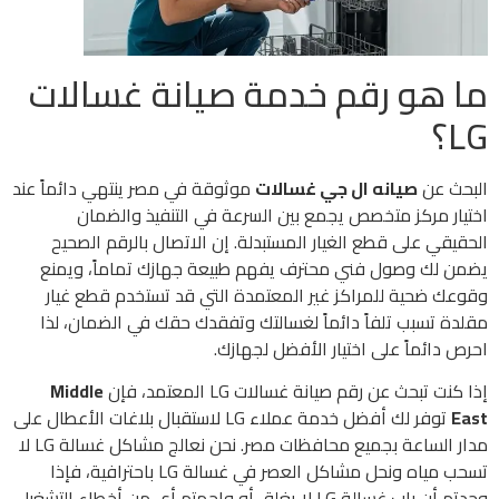
ما هو رقم خدمة صيانة غسالات
LG؟
البحث عن
صيانه ال جي غسالات
موثوقة في مصر ينتهي دائماً عند
اختيار مركز متخصص يجمع بين السرعة في التنفيذ والضمان
الحقيقي على قطع الغيار المستبدلة. إن الاتصال بالرقم الصحيح
يضمن لك وصول فني محترف يفهم طبيعة جهازك تماماً، ويمنع
وقوعك ضحية للمراكز غير المعتمدة التي قد تستخدم قطع غيار
مقلدة تسبب تلفاً دائماً لغسالتك وتفقدك حقك في الضمان، لذا
احرص دائماً على اختيار الأفضل لجهازك.
إذا كنت تبحث عن رقم صيانة غسالات LG المعتمد، فإن
Middle
East
توفر لك أفضل خدمة عملاء LG لاستقبال بلاغات الأعطال على
مدار الساعة بجميع محافظات مصر. نحن نعالج مشاكل غسالة LG لا
تسحب مياه ونحل مشاكل العصر في غسالة LG باحترافية، فإذا
وجدتم أن باب غسالة LG لا يغلق أو واجهتم أي من أخطاء التشغيل