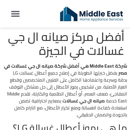
أفضل مركز صيانه ال جي
تواصل معنا
عن شركة Middle East
اراء العملاء
غسالات في الجيزة
شركة Middle East هي أفضل شركة صيانه ال جي غسالات في
مصر
بفضل خبرتها الطويلة في إصلاح جميع أعطال غسالات LG
بدقة وسرعة واعتمادها الكامل على الفنيين المتخصصين وقطع
الغيار الأصلية. من تشخيص رموز الأعطال إلى حل مشاكل التوقف
المفاجئ، ضعف العصر، أو أعطال الطلمبة والكارتة، تقدم Middle
East خدمة
صيانه ال جي غسالات
بمعايير احترافية تضمن
استعادة كفاءة الغسالة ومنع تكرار الأعطال، مع التزام كامل
بالجودة والضمان الحقيقي.
ما هي رموز أعطال غسالة LG؟