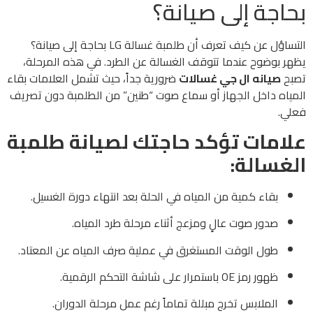
بحاجة إلى صيانة؟
التساؤل عن كيف تعرف أن طلمبة غسالة LG بحاجة إلى صيانة؟
يظهر بوضوح عندما تتوقف الغسالة عن الطرد. في هذه المرحلة،
تصبح
صيانه ال جي غسالات
ضرورية جداً، حيث تشمل العلامات بقاء
المياه داخل الجهاز أو سماع صوت “طنين” من الطلمبة دون تصريف
فعلي.
علامات تؤكد حاجتك لصيانة طلمبة
الغسالة:
بقاء كمية من المياه في الحلة بعد انتهاء دورة الغسيل.
صدور صوت عالٍ ومزعج أثناء مرحلة طرد المياه.
طول الوقت المستغرق في عملية صرف المياه عن المعتاد.
ظهور رمز OE باستمرار على شاشة التحكم الرقمية.
الملابس تخرج مبللة تماماً رغم عمل مرحلة الدوران.