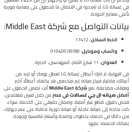
في غسالة LG، لا تترددوا في الاتصال بنا للحصول على معاينة فورية
بأعلى معايير الجودة.
بيانات التواصل مع شركة Middle East:
الخط الساخن:
17412
واتساب وموبايل:
01040078780
العنوان:
11 شارع الثمار، المهندسين، الجيزة.
في النهاية، لا تترك أعطال غسالة LG تعطل يومك أو تزيد من
أعبائك، فاختيار مركز صيانة غير متخصص قد يكلفك أعطالًا أكبر
ونفقات مضاعفة. مع
شركة Middle East
أنت تضمن الحصول على
أفضل
صيانه ال جي غسالات
في مصر
من خلال فنيين معتمدين،
فحص دقيق، قطع غيار أصلية، وضمان حقيقي على الخدمة. سواء
كنت بحاجة إلى صيانة عاجلة أو صيانة دورية تحافظ على عمر جهازك،
نحن دائمًا في خدمتك بخطوات واضحة وأسعار تنافسية وجودة
يمكنك الاعتماد عليها.