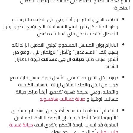
باتباع هذه الـ نصائح للحفاظ على غسالة LG وتجنب الأعطال
المتكررة:
تنظيف الدرج والفلتر دورياً: احرصي على تنظيف فلاتر سحب
وطرد المياه كل شهر لمنع الانسدادات التي تؤدي لظهور رموز
الأعطال وتتطلب تدخل فني غسالات مختص.
الالتزام بوزن الملابس المسموح: تجنبي التحميل الزائد لأنه
يسبب تلف “المساعدين” وتآكل “الرولمان بلي”، وهو من
أشهر أسباب طلب
صيانه ال جي غسالات
نتيجة الاهتزاز
الشديد.
دورة الخل الشهرية: قومي بتشغيل دورة غسيل فارغة مع
كوب من الخل والماء الساخن لإزالة الترسبات الكلسية
والأملاح، وهي نصيحة ذهبية تقدمها أيضاً مراكز صيانة
غسالات توشيبا و
صيانة غسالات سامسونج
.
استخدام المنظف المناسب: تأكدي من استخدام مساحيق
“الأوتوماتيك” الأصلية، حيث إن الرغوة الزائدة للمساحيق
العادية قد تتسرب للوحة التحكم وتؤدي لتلف
صيانة غسالة
وايت بوينت
أو ال جي على حد سواء.