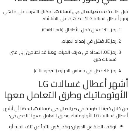
قبل طلب خدمة
صيانه ال جي غسالات
، يمكنكِ التعرف على ما هي
رموز أعطال غسالة LG؟ الظاهرة على الشاشة:
رمز CL: تفعيل قفل الأطفال (Child Lock).
رمز IE: فشل في إمداد المياه.
رمز OE: انسداد في صرف المياه، وهنا قد تحتاجين إلى فني
غسالات خبير.
رمز tE: عطل في حساس الحرارة (الترموستات).
أشهر أعطال غسالات LG
الأوتوماتيك وطرق التعامل معها
من خلال خبرتنا الطويلة في
صيانه ال جي غسالات
، لاحظنا أن أشهر
أعطال غسالات LG الأوتوماتيك وطرق التعامل معها تتلخص في:
توقف الحلة عن الدوران: وقد يكون ناتجاً عن تلف السير أو