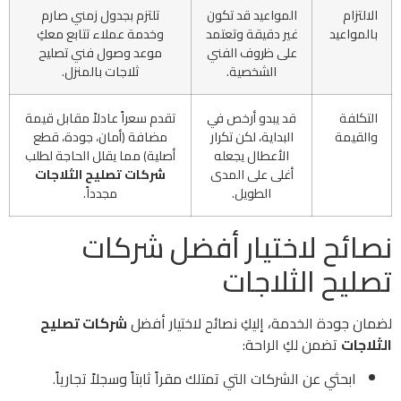
الالتزام
المواعيد قد تكون
تلتزم بجدول زمني صارم
بالمواعيد
غير دقيقة وتعتمد
وخدمة عملاء تتابع معكِ
على ظروف الفني
موعد وصول فني تصليح
الشخصية.
ثلاجات بالمنزل.
التكلفة
قد يبدو أرخص في
تقدم سعراً عادلاً مقابل قيمة
والقيمة
البداية، لكن تكرار
مضافة (أمان، جودة، قطع
الأعطال يجعله
أصلية) مما يقلل الحاجة لطلب
أغلى على المدى
شركات تصليح الثلاجات
الطويل.
مجدداً.
نصائح لاختيار أفضل شركات
تصليح الثلاجات
لضمان جودة الخدمة، إليكِ نصائح لاختيار أفضل
شركات تصليح
الثلاجات
تضمن لكِ الراحة:
ابحثي عن الشركات التي تمتلك مقراً ثابتاً وسجلاً تجارياً.