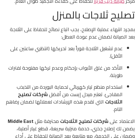
مركز
صيانة ديب فريزر
للحفاظ على كفاءة التجميد طوال العام.
تصليح ثلاجات بالمنزل
بمجرد انتهاء عملية الإصلاح، يجب اتباع نصائح للحفاظ على الثلاجة
بعد الصيانة لضمان عدم عودة العطل:
عدم تشغيل الثلاجة فوراً بعد تحريكها (انتظري ساعتين على
الأقل).
التأكد من غلق الأبواب بإحكام وعدم تركها مفتوحة لفترات
طويلة.
استخدام منظم تيار كهربائي لحماية البوردة من التذبذب
المفاجئ. تعتبر ميدل إيست من أفضل
شركات تصليح
الثلاجات
التي تقدم هذه الإرشادات لعملائها لضمان رضاهم
التام.
الاعتماد على
شركات تصليح الثلاجات
محترفة مثل
Middle East
يضمن لك إصلاح جذري، خدمة منزلية سريعة، قطع غيار أصلية،
وضمان على الخدمة، مع متابعة بعد الصيانة للحفاظ على أداء