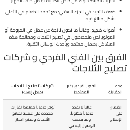
تسريب المياه: سواء من داخل الكابينة أو من خلف الجهاز.
ضعف التبريد في الجزء السفلي: مع تجمد الطعام في الأعلى
بشكل مبالغ فيه.
أصوات ضجيج: وغالباً ما تكون ناتجة عن عطل في المروحة أو
الموتور. نحن متخصصون في تصليح الثلاجات ومعالجة هذه
المشاكل بضمان معتمد وبأحدث الوسائل التقنية.
الفرق بين الفني الفردي و شركات
تصليح الثلاجات
وجه
الفني الفردي (غير
شركات تصليح الثلاجات
المقارنة
المعتمد)
(ميدل إيست)
الضمان
غالباً لا يقدم
توفر ضماناً معتمداً لفترات
على
ضماناً مكتوباً،
محددة على عملية تصليح
الإصلاح
وقد يصعب
الثلاجات وقطع الغيار.
الوصول إليه في