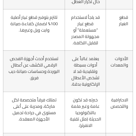
حال تكرار العطل.
قطع
قد يلجأ لاستخدام
تلتزم بتوفير قطع غيار أصلية
الغيار
قطع غيار
100% لضمان كفاءة صيانة
“مستعملة” أو
وايت ويل وغيرها.
مجهولة المصدر
لتقليل التكلفة.
الأدوات
يعتمد غالباً على
تستخدم أحدث أجهزة الفحص
والمعدات
أدوات بسيطة
الرقمي للكشف عن أعطال
وتقليدية قد لا
البوردة وحساسات صيانة ديب
تشخص الأعطال
فريزر.
الإلكترونية بدقة.
الاحترافية
خبرته قد تكون
تمتلك فرقاً متخصصة لكل
والتخصص
عامة وغير ملمة
ماركة، ومدربة على أعلى
بالتكنولوجيا
مستوى في جراحة تجميل
الحديثة (مثل تقنية
الأجهزة المعقدة.
الانفرتر).