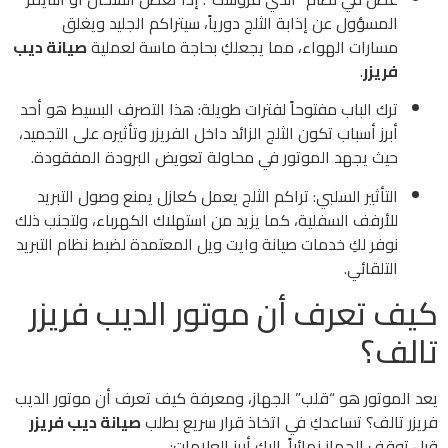
المسؤول عن إذابة الثلج دورياً، سيتراكم الجليد ويغلق
مسارات الهواء، مما يجعلكِ بحاجة ماسة لعملية
صيانة ديب
فريزر
.
ترك الباب مفتوحاً لفترات طويلة: هذا التصرف البسيط هو أحد
أبرز أسباب تكون الثلج الزائد داخل الفريزر وتأثيره على التجميد،
حيث يجهد الموتور في محاولة تعويض البرودة المفقودة.
التأثير السلبي: تراكم الثلج يعمل كعازل يمنع وصول التبريد
للأرفف السفلية، كما يزيد من استهلاك الكهرباء، ولتجنب ذلك
نوفر لكِ خدمات صيانة وايت ويل المعتمدة لضبط نظام التبريد
التلقائي.
كيف تعرف أن موتور الديب فريزر
تالف؟
يعد الموتور هو “قلب” الجهاز، ومعرفة كيف تعرف أن موتور الديب
فريزر تالف؟ تساعدكِ في اتخاذ قرار سريع بطلب
صيانة ديب فريزر
قبل توقف الجهاز نهائياً. إليكِ أبرز العلامات: