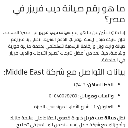
ما هو رقم صيانة ديب فريزر في
مصر؟
إذا كنتِ تبحثين عن ما هو رقم
صيانة ديب فريزر
في مصر؟ المعتمد،
فإن شركة ميدل إيست توفر لكِ الدعم السريع. اتصلي بنا عبر رقم
صيانة وايت ويل وأرقامنا الرسمية لتستمتعي بخدمة منزلية فورية
وشاملة، حيث نعد من أفضل شركات تصليح الثلاجات والديب فريزر
في المنطقة.
بيانات التواصل مع شركة Middle East:
الخط الساخن:
17412
واتساب وموبايل:
01040078780
العنوان:
11 شارع الثمار، المهندسين، الجيزة.
تظل
صيانة ديب فريزر
ضرورة قصوى للحفاظ على سلامة منزلكِ
وأجهزتكِ. مع شركة ميدل إيست، نضمن لكِ التميز في
تصليح