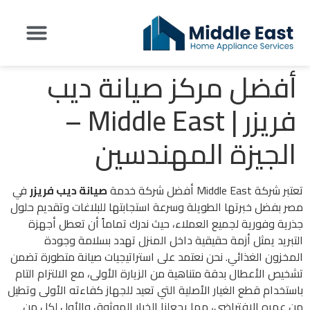
أفضل مركز صيانة ديب
تواصل معنا
عن شركة Middle East
اراء العملاء
فريزر | Middle East –
الجيزة المهندسين
تعتبر شركة Middle East أفضل شركة خدمة
صيانة ديب فريزر
في
مصر بفضل خبرتها الطويلة وسرعة استجابتها للبلاغات وتقديم حلول
جذرية وفورية لجميع العملاء، حيث ندرك تماماً أن تعطل أجهزة
التبريد يمثل أزمة حقيقية داخل المنزل تهدد بسلامة وجودة
المخزون الغذائي. نحن نعتمد على استراتيجيات صيانة متطورة تضمن
تشخيص الأعطال بدقة متناهية من الزيارة الأولى، مع الالتزام التام
باستخدام قطع الغيار الأصلية التي تعيد للجهاز كفاءته الأولى وتطيل
من عمره الافتراضي، مما يجعلنا الخيار الموثوق والأول لكل من