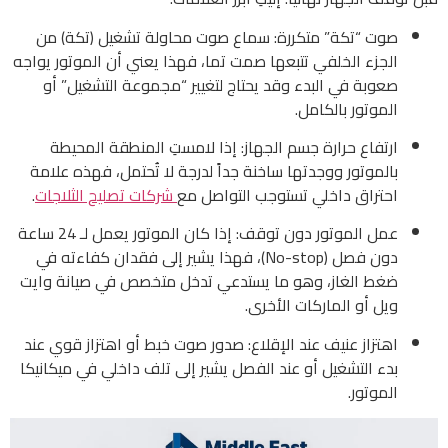
صوت “تكة” متكررة: سماع صوت محاولة تشغيل (تكة) من
الجزء الخلفي تتبعها صمت تما، فهذا يعني أن الموتور يواجه
صعوبة في البدء وقد يحتاج لتغيير “مجموعة التشغيل” أو
الموتور بالكامل.
ارتفاع حرارة جسم الجهاز: إذا لامستِ المنطقة المحيطة
بالموتور ووجدتها ساخنة جداً لدرجة لا تُحتمل، فهذه علامة
احتراق داخلي تستوجب التواصل مع
شركات تصليح الثلاجات
.
عمل الموتور دون توقف: إذا كان الموتور يعمل لـ 24 ساعة
دون فصل (No-stop)، فهذا يشير إلى فقدان كفاءته في
ضغط الغاز، وهو ما يستدعي تدخل متخصص في صيانة وايت
ويل أو الماركات الأخرى.
اهتزاز عنيف عند الإقلاع: صدور صوت خبط أو اهتزاز قوي عند
بدء التشغيل أو عند الفصل يشير إلى تلف داخلي في ميكانيكا
الموتور.