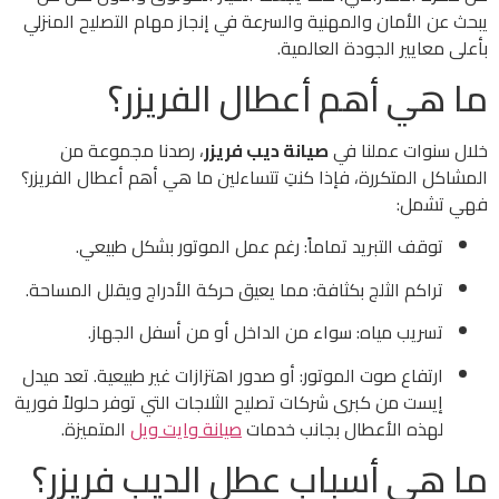
يبحث عن الأمان والمهنية والسرعة في إنجاز مهام التصليح المنزلي
بأعلى معايير الجودة العالمية.
ما هي أهم أعطال الفريزر؟
خلال سنوات عملنا في
صيانة ديب فريزر
، رصدنا مجموعة من
المشاكل المتكررة، فإذا كنتِ تتساءلين ما هي أهم أعطال الفريزر؟
فهي تشمل:
توقف التبريد تماماً: رغم عمل الموتور بشكل طبيعي.
تراكم الثلج بكثافة: مما يعيق حركة الأدراج ويقلل المساحة.
تسريب مياه: سواء من الداخل أو من أسفل الجهاز.
ارتفاع صوت الموتور: أو صدور اهتزازات غير طبيعية. تعد ميدل
إيست من كبرى شركات تصليح الثلاجات التي توفر حلولاً فورية
لهذه الأعطال بجانب خدمات
صيانة وايت ويل
المتميزة.
ما هي أسباب عطل الديب فريزر؟