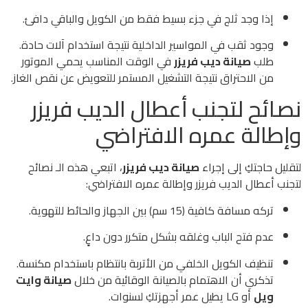
إذا وجد ثلج في جزء بسيط فقط من الكويل والباقي دافئ.
وجود ثقب في المواسير الداخلية نتيجة استخدام آلات حادة.
طلب
صيانة ديب فريزر
في الوقت المناسب يحمي الموتور
من الاحتراق نتيجة التشغيل المستمر للتعويض عن نقص الغاز.
نصائح لتجنب أعطال الديب فريزر
وإطالة عمره الافتراضي
لتقليل حاجتكِ إلى إجراء
صيانة ديب فريزر
، اتبعي هذه الـ نصائح
لتجنب أعطال الديب فريزر وإطالة عمره الافتراضي:
تركه مسافة كافية (15 سم) بين الجهاز والحائط للتهوية.
عدم فتح الباب وغلقه بشكل متكرر دون داعٍ.
تنظيف الكويل الخلفي من الأتربة بانتظام باستخدام مكنسة.
تذكري أن الاهتمام بالصيانة الوقائية من خلال
صيانة وايت
ويل
أو LG يطيل عمر أجهزتكِ لسنوات.