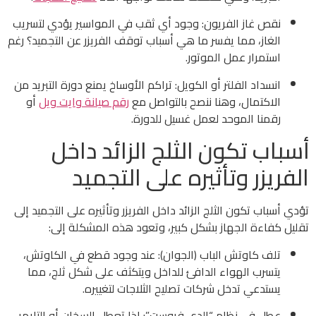
نقص غاز الفريون: وجود أي ثقب في المواسير يؤدي لتسريب
الغاز، مما يفسر ما هي أسباب توقف الفريزر عن التجميد؟ رغم
استمرار عمل الموتور.
انسداد الفلتر أو الكويل: تراكم الأوساخ يمنع دورة التبريد من
الاكتمال، وهنا ننصح بالتواصل مع
رقم صيانة وايت ويل
أو
رقمنا الموحد لعمل غسيل للدورة.
أسباب تكون الثلج الزائد داخل
الفريزر وتأثيره على التجميد
تؤدي أسباب تكون الثلج الزائد داخل الفريزر وتأثيره على التجميد إلى
تقليل كفاءة الجهاز بشكل كبير، وتعود هذه المشكلة إلى:
تلف كاوتش الباب (الجوان): عند وجود قطع في الكاوتش،
يتسرب الهواء الدافئ للداخل ويتكثف على شكل ثلج، مما
يستدعي تدخل شركات تصليح الثلاجات لتغييره.
عطل في نظام “الدي فروست”: إذا تعطل السخان أو التايمر