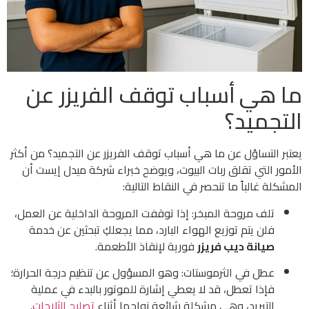
ما هي أسباب توقف الفريزر عن
التجميد؟
يعتبر التساؤل عن ما هي أسباب توقف الفريزر عن التجميد؟ من أكثر
الأمور التي تقلق ربات البيوت، ويوضح خبراء شركة ميدل إيست أن
المشكلة غالباً ما تنحصر في النقاط التالية:
تلف مروحة المبخر: إذا توقفت المروحة الداخلية عن العمل،
فلن يتم توزيع الهواء البارد، مما يجعلكِ تبحثين عن خدمة
صيانة ديب فريزر
فورية لإنقاذ الأطعمة.
عطل في الثرموستات: وهو المسؤول عن تنظيم درجة الحرارة؛
فإذا تعطل، قد لا يعطي إشارة للموتور بالبدء في عملية
التبريد، وهي مشكلة شائعة نواجها أثناء
تصليح الثلاجات
.