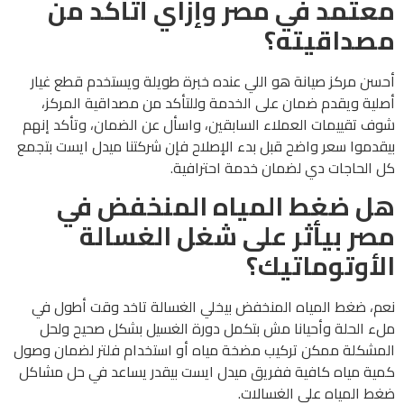
معتمد في مصر وإزاي أتأكد من
مصداقيته؟
أحسن مركز صيانة هو اللي عنده خبرة طويلة ويستخدم قطع غيار
أصلية ويقدم ضمان على الخدمة وللتأكد من مصداقية المركز،
شوف تقييمات العملاء السابقين، واسأل عن الضمان، وتأكد إنهم
بيقدموا سعر واضح قبل بدء الإصلاح فإن شركتنا ميدل ايست بتجمع
كل الحاجات دي لضمان خدمة احترافية.
هل ضغط المياه المنخفض في
مصر بيأثر على شغل الغسالة
الأوتوماتيك؟
نعم، ضغط المياه المنخفض بيخلي الغسالة تاخد وقت أطول في
ملء الحلة وأحيانا مش بتكمل دورة الغسيل بشكل صحيح ولحل
المشكلة ممكن تركيب مضخة مياه أو استخدام فلتر لضمان وصول
كمية مياه كافية ففريق ميدل ايست بيقدر يساعد في حل مشاكل
ضغط المياه على الغسالات.