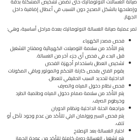
صيانة الغسالات الاوتوماتيك حتى نضمن تشخيص المشكلة بدقة
وإصلاحها بالشكل الصحيح دون التسبب في أعطال إضافية داخل
الجهاز.
تمر عملية صيانة الغسالة الاوتوماتيك بعدة مراحل أساسية، وهي:
فحص مصدر الكهرباء
يتم التأكد من سلامة التوصيلات الكهربائية ومفتاح التشغيل
قبل البدء في فحص أي جزء آخر من الغسالة.
تشخيص العطل باستخدام أجهزة الفحص
يقوم الفني بفحص كارتة التحكم والموتور وباقي المكونات
الداخلية لتحديد السبب الحقيقي للعطل.
فحص نظام دخول المياه والصرف
يتم التأكد من سلامة صمام دخول المياه وطلمبة الطرد
وخرطوم الصرف.
مراجعة الحلة الداخلية ونظام الدوران
يتم فحص السير ورولمان البلي للتأكد من عدم وجود تآكل أو
تلف.
اختبار الغسالة بعد الإصلاح
يتم تشغيل الغسالة دورة كاملة للتأكد من عودة الجهاز