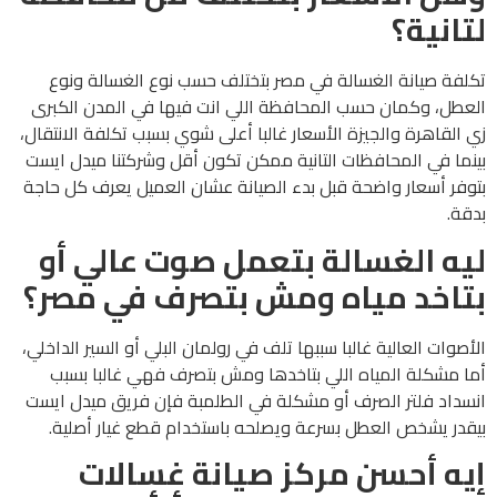
لتانية؟
تكلفة صيانة الغسالة في مصر بتختلف حسب نوع الغسالة ونوع
العطل، وكمان حسب المحافظة اللي انت فيها في المدن الكبرى
زي القاهرة والجيزة الأسعار غالبا أعلى شوي بسبب تكلفة الانتقال،
بينما في المحافظات التانية ممكن تكون أقل وشركتنا ميدل ايست
بتوفر أسعار واضحة قبل بدء الصيانة عشان العميل يعرف كل حاجة
بدقة.
ليه الغسالة بتعمل صوت عالي أو
بتاخد مياه ومش بتصرف في مصر؟
الأصوات العالية غالبا سببها تلف في رولمان البلي أو السير الداخلي،
أما مشكلة المياه اللي بتاخدها ومش بتصرف فهي غالبا بسبب
انسداد فلتر الصرف أو مشكلة في الطلمبة فإن فريق ميدل ايست
بيقدر يشخص العطل بسرعة ويصلحه باستخدام قطع غيار أصلية.
إيه أحسن مركز صيانة غسالات