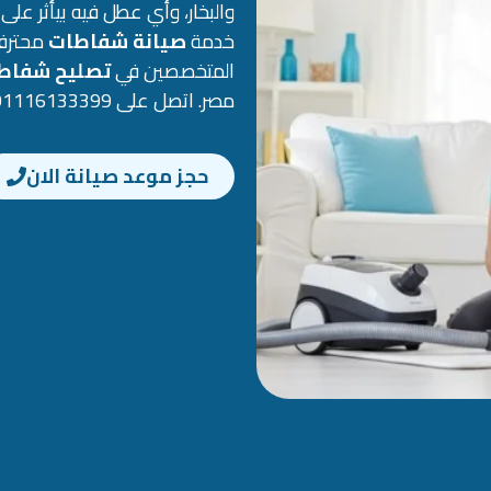
والبخار، وأي عطل فيه بيأثر عل
خدمة
صيانة شفاطات
محترفة
المتخصصين في
تصليح شفاط
مصر. اتصل على 01116133399 دلوقتي وخلي جهازك يرجع يشتغل زي الجديد.
حجز موعد صيانة الان