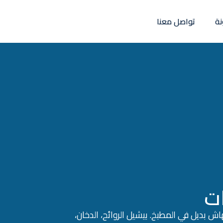
نة
تواصل معنا
ت
ش بديل في المطبخ. بيشيل الروائح، الدخان،