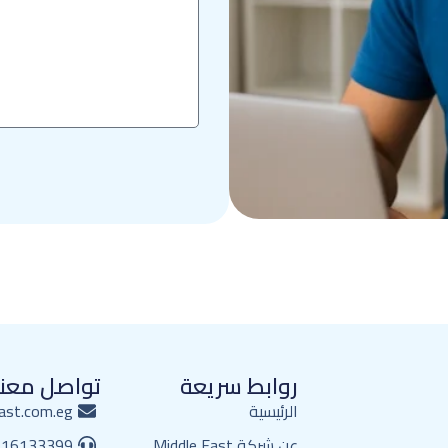
روابط سريعة
تواصل معنا
الرئيسية
ast.com.eg
عن شركة Middle East
116133399