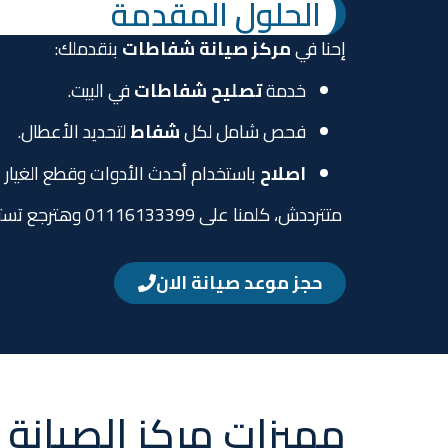
الحلول المقدمة
إحنا في
مركز صيانة شفاطات
بنقدملك:
خدمة
تصليح شفاطات
في البيت.
فحص شامل لكل
شفاط
لتحديد الأعطال.
اصلاح
باستخدام أحدث الأدوات وقطع الغيار ا
متترددش، كلمنا على 01116133399 وهترجع تستمتع بمطبخ نظيف من غير أي إزعاج.
حجز موعد صيانة الان
مميزات مركز الصيانة