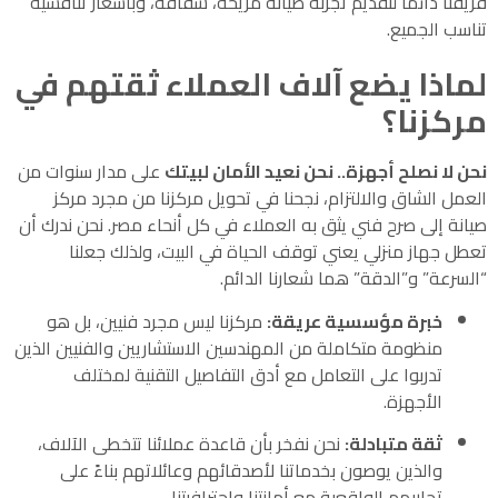
فريقنا دائماً لتقديم تجربة صيانة مريحة، شفافة، وبأسعار تنافسية
تناسب الجميع.
لماذا يضع آلاف العملاء ثقتهم في
مركزنا؟
نحن لا نصلح أجهزة.. نحن نعيد الأمان لبيتك
على مدار سنوات من
العمل الشاق والالتزام، نجحنا في تحويل مركزنا من مجرد مركز
صيانة إلى صرح فني يثق به العملاء في كل أنحاء مصر. نحن ندرك أن
تعطل جهاز منزلي يعني توقف الحياة في البيت، ولذلك جعلنا
“السرعة” و”الدقة” هما شعارنا الدائم.
خبرة مؤسسية عريقة:
مركزنا ليس مجرد فنيين، بل هو
منظومة متكاملة من المهندسين الاستشاريين والفنيين الذين
تدربوا على التعامل مع أدق التفاصيل التقنية لمختلف
الأجهزة.
ثقة متبادلة:
نحن نفخر بأن قاعدة عملائنا تتخطى الآلاف،
والذين يوصون بخدماتنا لأصدقائهم وعائلاتهم بناءً على
تجاربهم الواقعية مع أمانتنا واحترافيتنا.