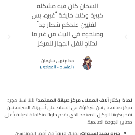
السخان كان فيه مشكلة
"صراح
كبيرة وكنت خايفة أغيره، بس
عنده
الفنيين عندكم شطار جداً
فاهمين
وصلحوه في البيت من غير ما
والضم
نحتاج ننقل الجهاز للمركز
مدام نهى سليمان
(القاهرة - المعادي)
لماذا يختار آلاف العملاء مركز صيانة المعتمد؟
لأننا لسنا مجرد
مركز صيانة، بل نحن شركاؤك في الحفاظ على أجهزتك المنزلية. نحن
نفخر بكوننا الوكيل المعتمد الذي يقدم حلولاً متكاملة لصيانة بأعلى
معايير الجودة العالمية.
خبرة تمتد لسنوات:
نمتلك فريقاً من أمهر المهندسين