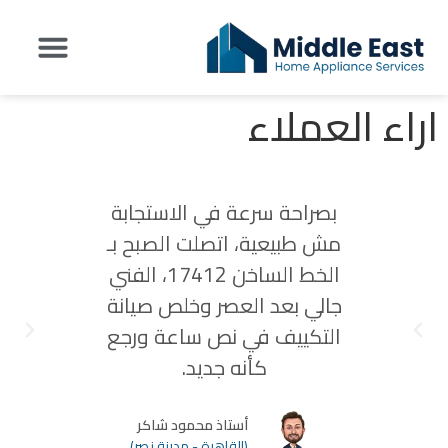
اراء العملاء
تواصل معنا
عن شركة Middle East
اراء العملاء
بصراحة سرعة في الاستجابة
أهم حا
مش طبيعية، اتصلت الصبح بـ
قطع الغ
الخط الساخن 17412، الفني
وفر لي 
جالي بعد العصر وخلص صيانة
حقيقي،
التكييف في نص ساعة ورجع
جداً
كأنه جديد.
أستاذ محمود شاكر
(القاهرة - مدينة نصر)