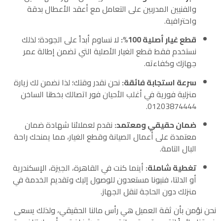
والفنيين المدربين على التعامل مع أعقد الأعطال بدقة
واحترافية.
قطع غيار أصلية 100%:
لا نساوم أبداً على الجودة؛ لذلك
نستخدم فقط قطع الغيار الأصلية التي تضمن إطالة عمر
جهازك وكفاءته.
سرعة استجابة فائقة:
نحن نقدر وقتك؛ لذا نضمن لك زيارة
منزلية فورية في أغلب الأحيان فور اتصالك بخطنا الساخن
01203874444.
ضمان حقيقي ومعتمد:
نقدم لعملائنا شهادة ضمان
معتمدة على أعمال الصيانة وقطع الغيار، مما يمنحك راحة
البال التامة.
تغطية شاملة:
أينما كنت في القاهرة، الجيزة، الإسكندرية
أو الدلتا، فنيونا مستعدون للوصول إليك وتقديم الخدمة في
منزلك دون الحاجة لنقل الجهاز.
نحن نؤمن بأن ثقة العميل هي رأس مالنا الحقيقي، ولذلك يسعى