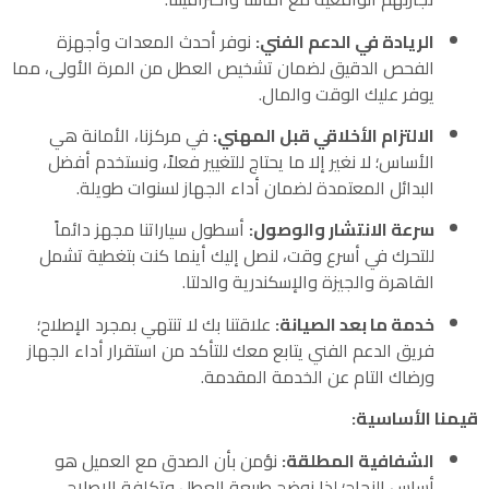
الريادة في الدعم الفني:
نوفر أحدث المعدات وأجهزة
الفحص الدقيق لضمان تشخيص العطل من المرة الأولى، مما
يوفر عليك الوقت والمال.
الالتزام الأخلاقي قبل المهني:
في مركزنا، الأمانة هي
الأساس؛ لا نغير إلا ما يحتاج للتغيير فعلاً، ونستخدم أفضل
البدائل المعتمدة لضمان أداء الجهاز لسنوات طويلة.
سرعة الانتشار والوصول:
أسطول سياراتنا مجهز دائماً
للتحرك في أسرع وقت، لنصل إليك أينما كنت بتغطية تشمل
القاهرة والجيزة والإسكندرية والدلتا.
خدمة ما بعد الصيانة:
علاقتنا بك لا تنتهي بمجرد الإصلاح؛
فريق الدعم الفني يتابع معك للتأكد من استقرار أداء الجهاز
ورضاك التام عن الخدمة المقدمة.
قيمنا الأساسية:
الشفافية المطلقة:
نؤمن بأن الصدق مع العميل هو
أساس النجاح؛ لذا نوضح طبيعة العطل وتكلفة الإصلاح